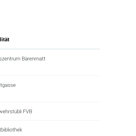
lität
rszentrum Bärenmatt
tgasse
wehrstübli FVB
bibliothek