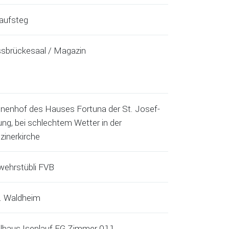
laufsteg
sbrückesaal / Magazin
nnenhof des Hauses Fortuna der St. Josef-
ung, bei schlechtem Wetter in der
zinerkirche
wehrstübli FVB
. Waldheim
lhaus Isenlauf EG Zimmer 011