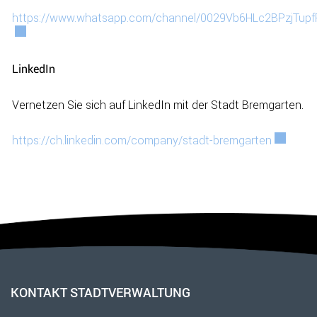
https://www.whatsapp.com/channel/0029Vb6HLc2BPzjTupf
Externer Link wird in einem neuen Fenster geöffnet.
LinkedIn
Vernetzen Sie sich auf LinkedIn mit der Stadt Bremgarten.
https://ch.linkedin.com/company/stadt-bremgarten
Externer
Fusszeile
KONTAKT STADTVERWALTUNG