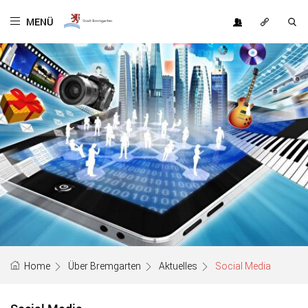
Kopfzeile
MENÜ
OFT
Inhalt
GESUCHT
Home
Über Bremgarten
Aktuelles
Social Media