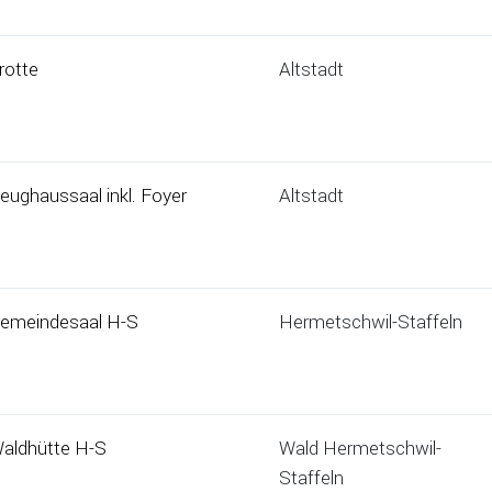
rotte
Altstadt
eughaussaal inkl. Foyer
Altstadt
emeindesaal H-S
Hermetschwil-Staffeln
aldhütte H-S
Wald Hermetschwil-
Staffeln