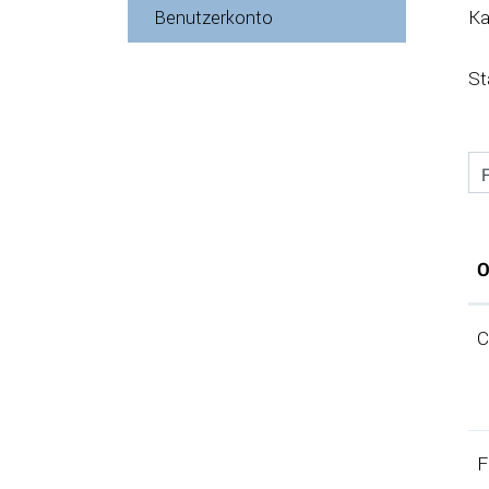
Ka
Benutzerkonto
St
F
O
C
F