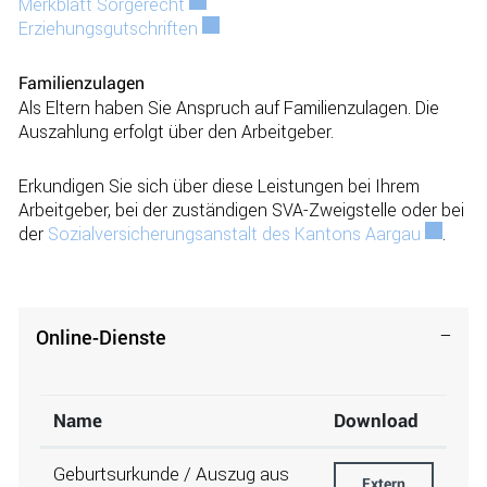
Merkblatt Sorgerecht
Externer Link wird in einem neuen Fens
Erziehungsgutschriften
Externer Link wird in einem neuen Fen
Familienzulagen
Als Eltern haben Sie Anspruch auf Familienzulagen. Die
Aus­zahlung erfolgt über den Arbeitgeber.
Erkundigen Sie sich über diese Leistungen bei Ihrem
Arbeit­geber, bei der zuständigen SVA-Zweigstelle oder bei
der
Sozialversicherungsanstalt des Kantons Aargau
Externer
.
Online-Dienste
Name
Download
Geburtsurkunde / Auszug aus
Geburtsurkunde / 
Extern