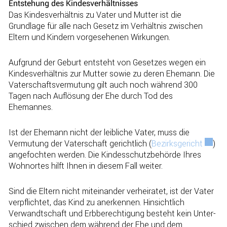
Entstehung des Kindesverhältnisses
Das Kindesverhältnis zu Vater und Mutter ist die
Grundlage für alle nach Gesetz im Verhältnis zwischen
Eltern und Kindern vor­gesehenen Wirkungen.
Aufgrund der Geburt entsteht von Gesetzes wegen ein
Kindes­verhältnis zur Mutter sowie zu deren Ehemann. Die
Vater­schaftsvermutung gilt auch noch während 300
Tagen nach Auflösung der Ehe durch Tod des
Ehemannes.
Ist der Ehemann nicht der leibliche Vater, muss die
Vermutung der Vaterschaft gerichtlich (
Bezirksgericht
Extern
)
ange­fochten werden. Die Kindesschutzbehörde Ihres
Wohnortes hilft Ihnen in diesem Fall weiter.
Sind die Eltern nicht miteinander verheiratet, ist der Vater
verpflichtet, das Kind zu aner­kennen. Hinsichtlich
Verwandt­schaft und Erbberechtigung besteht kein Unter­
schied zwischen dem während der Ehe und dem