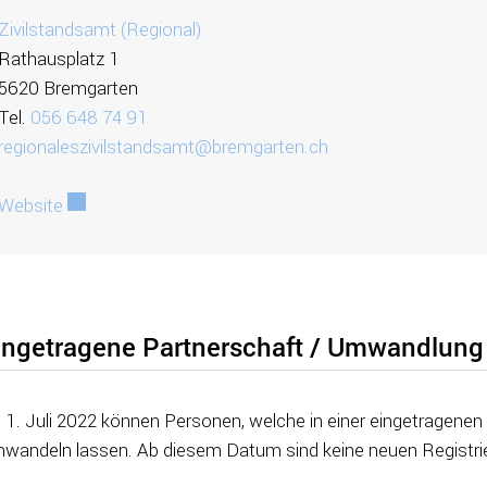
Zivilstandsamt (Regional)
Rathausplatz 1
5620 Bremgarten
Tel.
056 648 74 91
regionaleszivilstandsamt@bremgarten.ch
Website
Externer Link wird in einem neuen Fenster geöffnet.
ingetragene Partnerschaft / Umwandlung
 1. Juli 2022 können Personen, welche in einer eingetragenen 
wandeln lassen. Ab diesem Datum sind keine neuen Registri