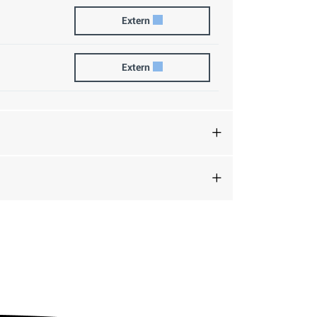
Partnerschaftsausweis
Extern
Partnerschaftsurkunde
Extern