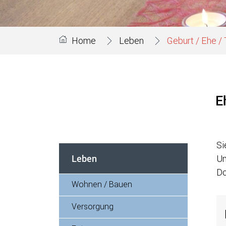
Home
Leben
Geburt / Ehe /
E
Z
Si
Leben
Um
Do
Wohnen / Bauen
Versorgung