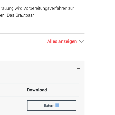
Eheschliessung genannt und ersetzt das frühere Verkündverfahren. Das Brautpaar…
Alles anzeigen
Download
Eheurkunde / Auszug aus dem Eheregister
Extern