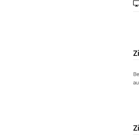
Z
Be
au
Z